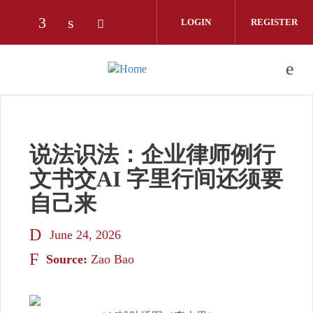
Skip to main content
LOGIN
REGISTER
Check our social media on facebook (opens
Check our social media on linkedin (o
Check our social media on twitter
说法识法：企业律师例行
文书交AI 字里行间还须要
自己来
June 24, 2026
Source:
Zao Bao